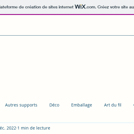
lateforme de création de sites internet
.com
. Créez votre site au
Autres supports
Déco
Emballage
Art du fil
éc. 2022
1 min de lecture
ts
Modelage
Pâques
Halloween
Noël