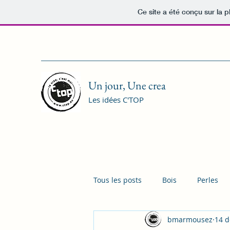
Ce site a été conçu sur la p
Un jour, Une crea
Les idées C'TOP
Tous les posts
Bois
Perles
bmarmousez
14 d
Peinture, Feutres & co
Enfan