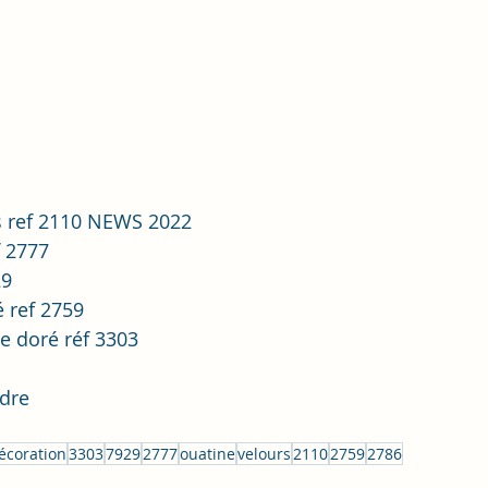
rs ref 2110 NEWS 2022
f 2777
29
é ref 2759
e doré réf 3303
udre
écoration
3303
7929
2777
ouatine
velours
2110
2759
2786