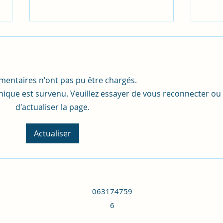
Table
entaires n'ont pas pu être chargés.
ique est survenu. Veuillez essayer de vous reconnecter ou
Douce odeur de Cannelle
d'actualiser la page.
Actualiser
063174759
6