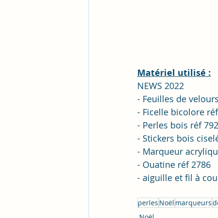
Matériel utilisé :
NEWS 2022
- Feuilles de velou
- Ficelle bicolore ré
- Perles bois réf 79
- Stickers bois cisel
- Marqueur acryliqu
- Ouatine réf 2786
- aiguille et fil à co
perles
Noël
marqueurs
d
Noël